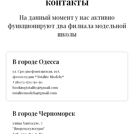
контакты
На данный момент у нас активно
функционируют два филиала модельной
школы
В городе Одесса
ул.
Среднефонтанская, 19
А
фотостудия *Totalite Models*
+38073-570-50-50
bookingtotalite@gmail.com
totalitemodels@gmail.com
В городе Черноморск
улица Хантадзе, 7
"Дворец культуры"
+38-093-554-11-80